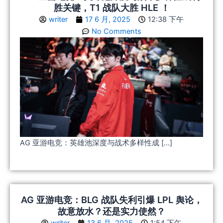
胜关键，T1 战队大胜 HLE ！
writer
17 6 月, 2025
12:38 下午
No Comments
AG 亚游电竞：英雄池深度与战术多样性成 […]
AG 亚游电竞：BLG 战队失利引爆 LPL 舆论，
故意放水？还是实力使然？