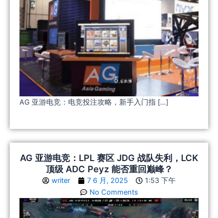
AG 亚游电竞：电竞投注攻略，新手入门指 […]
AG 亚游电竞：LPL 赛区 JDG 战队失利，LCK
顶级 ADC Peyz 能否重回巅峰？
writer
7 6 月, 2025
1:53 下午
No Comments