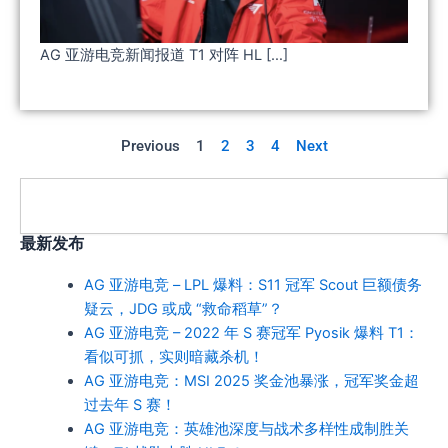
AG 亚游电竞新闻报道 T1 对阵 HL […]
Previous
1
2
3
4
Next
S
e
a
最新发布
r
c
AG 亚游电竞 – LPL 爆料：S11 冠军 Scout 巨额债务
h
疑云，JDG 或成 “救命稻草”？
AG 亚游电竞 – 2022 年 S 赛冠军 Pyosik 爆料 T1：
看似可抓，实则暗藏杀机！
AG 亚游电竞：MSI 2025 奖金池暴涨，冠军奖金超
过去年 S 赛！
AG 亚游电竞：英雄池深度与战术多样性成制胜关