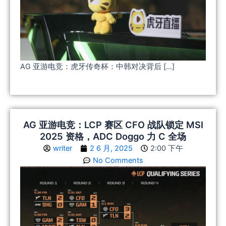
AG 亚游电竞：虎牙传奇杯：中韩对决背后 […]
AG 亚游电竞：LCP 赛区 CFO 战队锁定 MSI
2025 资格，ADC Doggo 力 C 全场
writer
2 6 月, 2025
2:00 下午
No Comments