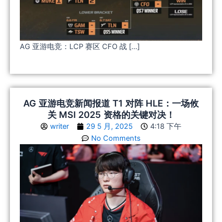
AG 亚游电竞：LCP 赛区 CFO 战 […]
AG 亚游电竞新闻报道 T1 对阵 HLE：一场攸
关 MSI 2025 资格的关键对决！
writer
29 5 月, 2025
4:18 下午
No Comments