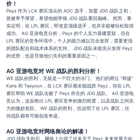
价！
Peyz 作为 LCK 赛区顶尖的 ADC 选手，加盟 JDG 战队之初，
曾被寄予厚望，希望他能带领 JDG 战队重回巅峰。 然而，事
实证明，在 LPL 赛区，即使是顶级选手，也并非能够轻松取得
成功。 AG 亚游电竞分析，Peyz 的个人实力毋庸置疑，但在
LPL 赛区的竞争环境中，个人的能力难以完全发挥，需要更强
的团队配合和战术体系的支持。 JDG 战队未能充分发挥 Peyz
的优势，也是导致他们失利的重要原因之一。
AG 亚游电竞对 WE 战队的胜利分析！
WE 战队的胜利，无疑是一个巨大的冷门。 他们的两位 “韩援”
Karis 和 Taeyoon，在 LCK 赛区都未能战胜 Peyz，却在 LPL
赛区帮助 WE 战队击败了 Peyz 所在的 JDG 战队。 AG 亚游电
竞认为，这反映出 LPL 赛区竞争的激烈程度，以及战队之间实
力的微妙差距。 WE 战队的胜利，也说明了在 LPL 赛区，任
何战队都有可能创造奇迹。
AG 亚游电竞对网络舆论的解读！
JDG 战队失利后，网络上出现了许多关于 Peyz 未来发展方向