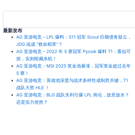
Search
最新发布
AG 亚游电竞 – LPL 爆料：S11 冠军 Scout 巨额债务疑云，
JDG 或成 “救命稻草”？
AG 亚游电竞 – 2022 年 S 赛冠军 Pyosik 爆料 T1：看似可
抓，实则暗藏杀机！
AG 亚游电竞：MSI 2025 奖金池暴涨，冠军奖金超过去年
S 赛！
AG 亚游电竞：英雄池深度与战术多样性成制胜关键，T1
战队大胜 HLE ！
AG 亚游电竞：BLG 战队失利引爆 LPL 舆论，故意放水？
还是实力使然？