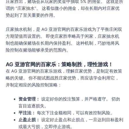
庄家胜出，赌场会从玩家的奖金中抽取 5% 的佣金。 这就是所
谓的 “庄家抽水”。 这看似微小的佣金，却在长期内对庄家优
势起到了至关重要的作用。
庄家抽水机制，是 AG 亚游官网的百家乐游戏为了平衡庄闲双
方期望值而设置的。 即使庄家胜率略高于闲家，庄家抽水机
制也能确保赌场在长期内保持盈利。 这种机制，巧妙地将风
险控制在赌场能够承受的范围内。
AG 亚游官网的百家乐：策略制胜，理性游戏！
在 AG 亚游官网的百家乐游戏，理解庄家优势，是制定有效策
略的关键。 你不能试图战胜庄家优势，而应该学会利用它，
并制定相应的风险控制策略：
资金管理：
设定好你的投注预算，并严格遵守。 切勿
盲目追逐损失。
平注法：
每次下注金额相同，可以有效控制风险。
止盈止损：
设定好止盈点和止损点，一旦达到目标盈利
或最大亏损，立即停止游戏。