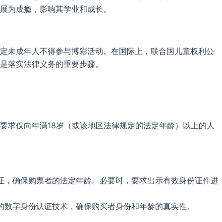
展为成瘾，影响其学业和成长。
定未成年人不得参与博彩活动。在国际上，联合国儿童权利公
是落实法律义务的重要步骤。
要求仅向年满18岁（或该地区法律规定的法定年龄）以上的人
验证，确保购票者的法定年龄。必要时，要求出示有效身份证件进
进的数字身份认证技术，确保购买者身份和年龄的真实性。