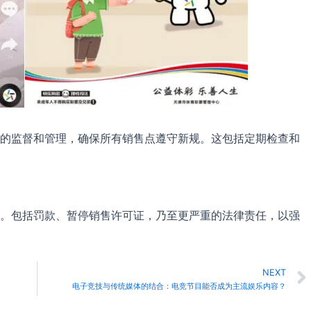
的监督和管理，确保所有销售点遵守新规。这包括定期检查和
。包括罚款、暂停销售许可证，乃至更严重的法律责任，以强
NEXT
电子竞技与传统媒体的结合：电竞节目能否成为主流娱乐内容？