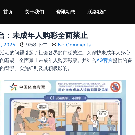
首页
关于我们
资讯动态
联络我们
台：未成年人购彩全面禁止
, 2025
9:58 下午
No Comments
活动的问题引起了社会各界的广泛关注。为保护未成年人身心
的新规，全面禁止未成年人购买彩票。并结合
AG官方
提供的资
的背景、实施细则及其积极影响。