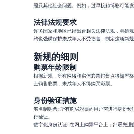
题及其他社会问题。例如，过早接触博彩可能发
法律法规要求
许多国家和地区已经出台相关法律法规，明确规
约也强调保护未成年人不受损害，制定这项新规
新规的细则
购票年龄限制
根据新规，所有网络和实体彩票销售点将被严格
士销售彩票，未成年人不得购买彩票。
身份验证措施
实名制购票: 所有购买彩票的用户需进行身份
行验证。
数字化身份认证: 在网上购票平台上，部署先