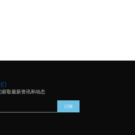
我们
们获取最新资讯和动态
订阅