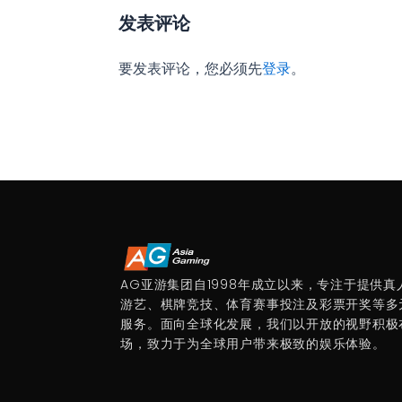
发表评论
要发表评论，您必须先
登录
。
AG亚游集团自1998年成立以来，专注于提供
游艺、棋牌竞技、体育赛事投注及彩票开奖等多
服务。面向全球化发展，我们以开放的视野积极
场，致力于为全球用户带来极致的娱乐体验。