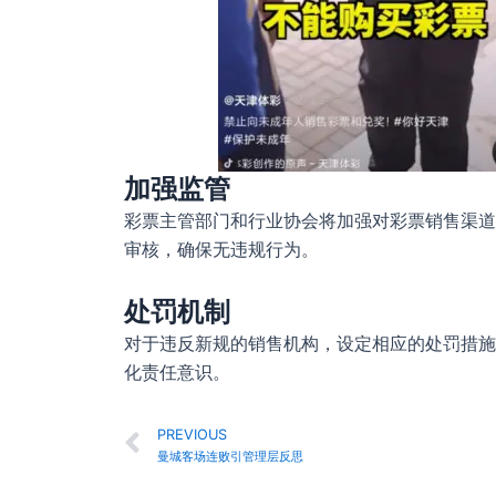
加强监管
彩票主管部门和行业协会将加强对彩票销售渠道
审核，确保无违规行为。
处罚机制
对于违反新规的销售机构，设定相应的处罚措施
化责任意识。
Prev
PREVIOUS
曼城客场连败引管理层反思